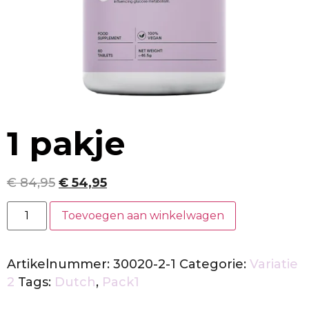
1 pakje
€
84,95
€
54,95
Toevoegen aan winkelwagen
Artikelnummer:
30020-2-1
Categorie:
Variatie
2
Tags:
Dutch
,
Pack1